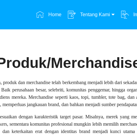
Home
Tentang Kami
In
Produk/Merchandis
produk dan merchandise telah berkembang menjadi lebih dari sekadar
i. Baik perusahaan besar, selebriti, komunitas penggemar, hingga or
 mereka. Merchandise seperti kaos, topi, tumbler, tote bag, dan ak
en, memperluas jangkauan brand, dan bahkan menjadi sumber pendapat
sesuaikan dengan karakteristik target pasar. Misalnya, merek yan
kers, sementara komunitas profesional mungkin lebih memilih merchandis
dan keterkaitan erat dengan identitas brand menjadi kunci utama d