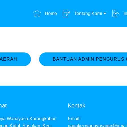
Home
Tentang Kami
In
DAERAH
BANTUAN ADMIN PENGURUS
mat
Kontak
Raya Wanayasa-Karangkobar,
Email:
man Kidul, Susukan, Kec.
pagakecwanayasaorg@gmai