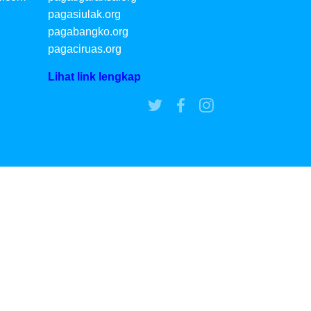
pagasiulak.org
pagabangko.org
pagaciruas.org
Lihat link lengkap