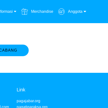
formasi
Merchandise
Anggota
 CABANG
Link
pagajabar.org
l.com
pagatigaraksa.org