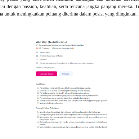
ai dengan passion, keahlian, serta rencana jangka panjang mereka. T
ma untuk meningkatkan peluang diterima dalam posisi yang diinginkan.
DIBUTUHKAN SEGERA
TENAGA Ahli Gizi
(Nutritionists)
SYARAT DAN
KETENTUAN LIHAT
BROSUR